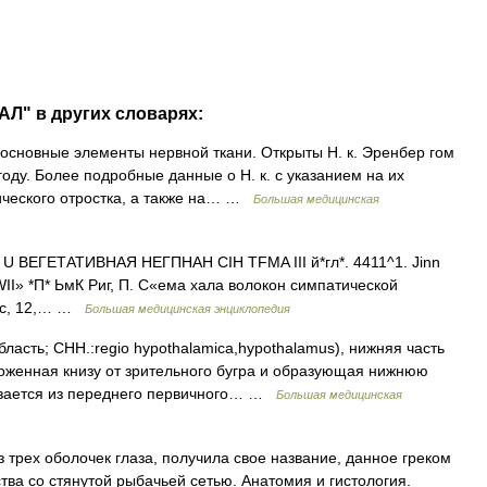
Л" в других словарях:
новные элементы нервной ткани. Открыты Н. к. Эренбер гом
году. Более подробные данные о Н. к. с указанием на их
ческого отростка, а также на… …
Большая медицинская
 U ВЕГЕТАТИВНАЯ НЕГПНАН CIH TFMA III й*гл*. 4411^1. Jinn
 WII» *П* ЬмК Риг, П. С«ема хала волокон симпатической
1 нс, 12,… …
Большая медицинская энциклопедия
ласть; CHH.:regio hypothalamica,hypothalamus), нижняя часть
оложенная книзу от зрительного бугра и образующая нижнюю
звивается из переднего первичного… …
Большая медицинская
з трех оболочек глаза, получила свое название, данное греком
дства со стянутой рыбачьей сетью. Анатомия и гистология.