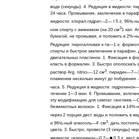
воде
(
секунды
).
4
.
Редукция
в
жидкости:
пи
24
часа
.
Промывание
,
заключение
в
пара
жидкости:
хлорал
-
гидрат
—
2
—
I
5
г
,
96
%-
н
3
ном
спирту
с
аммиаком
(
на
20
см
1
кап
.
A
бумагой
,
не
промывая
,
и
положить
в
2
%-
н
Редукция:
пирогалловая
к
-
та
—
1
г
,
формол
спирты
и
быстрое
заключение
в
парафин
.
двигательных
пластинок
.
1
.
Фиксация
в
фо
класть
в
формалин
.
3
.
Быстро
ополоскать
3
раствор
Arg
.
nitrici
—-
12
см
,
пиридин
—
7
—
пламенем
несколько
минут
до
побурения
.
часа
.
5
.
Редукция
в
жидкости:
гидрохинон
течение
1
—
3
мин
.
6
.
Промывание
,
золоче
эту
модификацию
для
симпат
.
ганглиев
.—
безмякотных
волокон
.
1
.
Фиксация
в
14
%-
через
2
порции
дест
.
воды
и
положить
в
жи
3
и
96
%-
ный
алкоголь
—
4
'
см
;
дать
постоять
цвета
.
3
.
Быстро
,
провести
(
3
секунды
)
чер
жидкости:
гидрохинон
—
0
,
2
—
■
0
,
3
г
,
дест
.
в