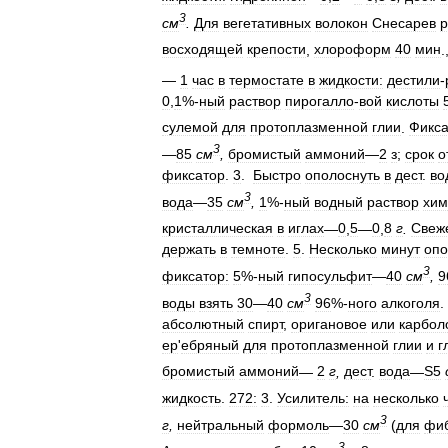
3
см
.
Для
вегетативных
волокон
Снесарев
р
восходящей
крепости
,
хлороформ
40
мин
.
—
1
час
в
термостате
в
жидкости:
дестили
-
0
,
1
%-
ный
раствор
пирогалло
-
вой
кислоты
сулемой
для
протоплазменной
глии
.
Фикс
3
—
85
см
,
бромистый
аммоний
—
2
з
;
срок
о
фиксатор
.
3
.
Быстро
ополоснуть
в
дест
.
во
3
вода
—
35
см
,
1
%-
ный
водный
раствор
хим
кристаллическая
в
иглах
—
0
,
5
—
0
,
8
г
.
Свеж
держать
в
темноте
.
5
.
Несколько
минут
опо
3
фиксатор:
5
%-
ный
гипосульфит
—
40
см
,
9
3
воды
взять
30
—
40
см
96
%-
ного
алкоголя
.
абсолютный
спирт
,
оригановое
или
карбол
ер
'
ебряный
для
протоплазменной
глии
и
г
бромистый
аммоний
—
2
г
,
дест
.
вода
—
S5
жидкость
.
272:
3
.
Усилитель:
на
несколько
3
г
,
нейтральный
формоль
—
30
см
(
для
фи
3