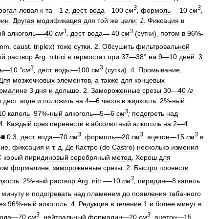
3
3
рогал
-
ловая
к
-
та
—
1
г
,
дест
.
вода
—
100
см
,
формоль
—
10
см
,
фин
.
Другая
модификация
для
той
же
цели:
1
.
Фиксация
в
3
3
ый
алкоголь
-—
40
см
,
дест
.
вода
—
40
см
(
сутки
),
потом
в
96
%-
mm
.
caust
.
triplex
)
тоже
сутки
.
2
.
Обсушить
фильтровальной
ый
раствор
Arg
.
nitrici
в
термостат
при
37
—
38
°
на
9
—
10
дней
.
3
.
3
3
ь
—
10
"
см
,
дест
.
воды
—
100
см
(
сутки
).
4
.
Промывание
,
Для
мозжечковых
элементов
,
а
также
для
концевых
рмалине
3
дня
и
дольше
.
2
.
Замороженные
срезы
30
—
40
/
г
в
дест
.
воде
и
положить
на
4
—
6
часов
в
жидкость:
2
%-
ный
3
10
капель
,
97
%-
ный
алкоголь
—
5
—
6
см
;
подогреть
над
4
.
Каждый
срез
перенести
в
абсолютный
алкоголь
на
2
—
4
3
3
3
—
■
0
,
3
,
дест
.
вода
—
70
см
,
формоль
—
20
см
,
ацетон
—
15
см
в
ние
,
фиксация
и
т
.
д
.
Де
Кастро
(
de
Castro
)
несколько
изменил
С
корый
пиридиновый
серебряный
метод
.
Хорош
для
ном
формалине
;
замороженные
срезы
.
2
.
Быстро
провести
3
дкость:
2
%-
ный
раствор
Arg
.
nitr
.—-
10
см
,
пиридин
—
8
капель
минуту
и
подогревать
над
пламенем
до
появления
табачного
ез
96
%-
ный
алкоголь
.
4
.
Редукция
в
течение
1
и
более
минут
в
3
3
ода
—
70
см
,
нейтральный
формалин
—
20
см
,
ацетон
—
15