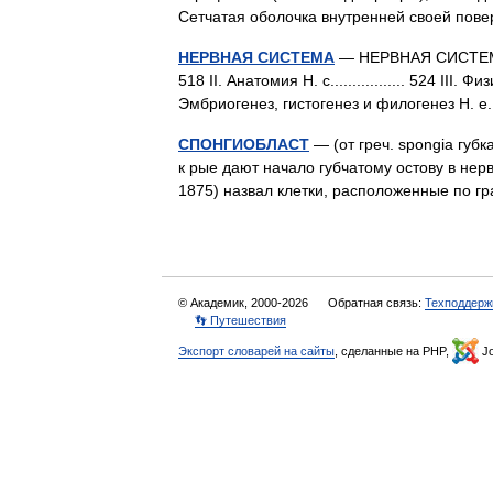
Сетчатая оболочка внутренней своей по
НЕРВНАЯ СИСТЕМА
— НЕРВНАЯ СИСТЕМА. 
518 II. Анатомия Н. с................. 524 III. Физи
Эмбриогенез, гистогенез и филогенез Н.
СПОНГИОБЛАСТ
— (от греч. spongia губка
к рые дают начало губчатому остову в нерв
1875) назвал клетки, расположенные по
© Академик, 2000-2026
Обратная связь:
Техподдерж
👣 Путешествия
Экспорт словарей на сайты
, сделанные на PHP,
Jo