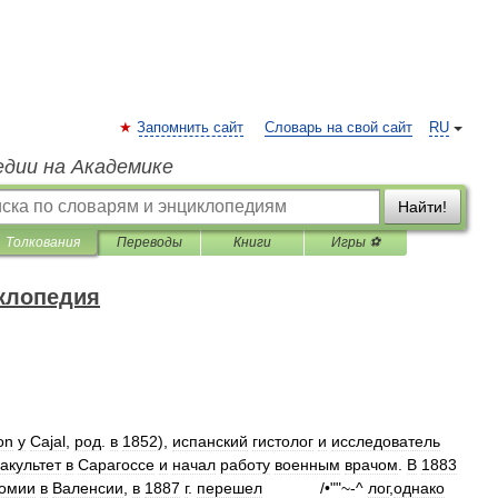
Запомнить сайт
Словарь на свой сайт
RU
едии на Академике
Найти!
Толкования
Переводы
Книги
Игры ⚽
клопедия
on
у
Cajal
,
род
.
в
1852
),
испанский
гистолог
и
исследователь
акультет
в
Сарагоссе
и
начал
работу
военным
врачом
.
В
1883
омии
в
Валенсии
,
в
1887
г
.
перешел
/•""~-^
лог
,
однако