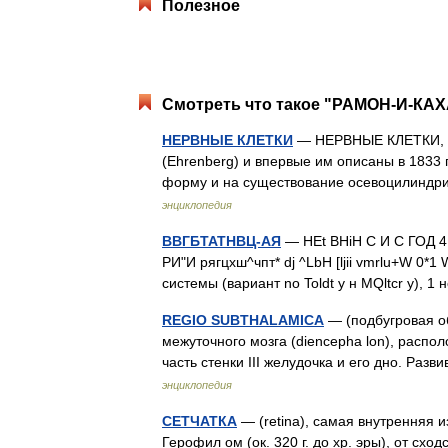
Полезное
Смотреть что такое "РАМОН-И-КАХА
НЕРВНЫЕ КЛЕТКИ
— НЕРВНЫЕ КЛЕТКИ, ос
(Ehrenberg) и впервые им описаны в 1833 
форму и на существование осевоцилиндри
энциклопедия
ВВГБТАТНВЦ-АЯ
— HEt BHiH С И С ГОД 4
РИ"И рягцхш^чпт* dj ^LbH [ljii vmrlu+W 0*1
системы (вариант no Toldt y н MQltcr y), 
REGIO SUBTHALAMICA
— (подбугровая об
межуточного мозга (diencepha lon), расп
часть стенки III желудочка и его дно. Ра
энциклопедия
СЕТЧАТКА
— (retina), самая внутренняя и
Герофил ом (ок. 320 г. до хр. эры), от схо