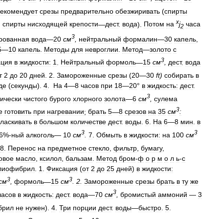
екомендует
срезы
предварительно
обезжиривать
(
спирты
x
,
спирты
нисходящей
крепости
—
дест
.
вода
).
Потом
на
j
часа
2
3
рованная
вода
—
20
см
,
нейтральный
формалин
—
30
капель
,
5
—
10
капель
.
Методы
для
невроглии
.
Метод
—
золото
с
3
ация
в
жидкости:
1
.
Нейтральный
формоль
—
15
см
,
дест
.
вода
т
2
до
20
дней
.
2
.
Замороженные
срезы
(
20
—
30
ft
)
собирать
в
де
(
секунды
).
4
.
На
4
—
8
часов
при
18
—
20
°
в
жидкость:
дест
.
3
ически
чистого
бурого
хлорного
золота
—
6
см
,
сулема
3
е
готовить
при
нагревании
;
брать
5
—
8
срезов
на
35
см
:
ласкивать
в
большом
количестве
дест
.
воды
.
6
.
На
6
—
8
мин
.
в
3
3
6
%-
ный
алкоголь
—
10
см
.
7
.
Обмыть
в
жидкости:
на
100
см
8
.
Перенос
на
предметное
стекло
,
фильтр
,
бумагу
,
овое
масло
,
ксилол
,
бальзам
.
Метод
бром
-
ф
о
р
м
о
л
ь
-
с
лиофибрил
.
1
.
Фиксация
(
от
2
до
25
дней
)
в
жидкости:
3
3
см
,
формоль
—
15
см
.
2
.
Замороженные
срезы
брать
в
ту
же
3
часов
в
жидкость:
дест
.
вода
—
70
см
,
бромистый
аммоний
—
3
брил
не
нужен
).
4
.
Три
порции
дест
.
воды
—
быстро
.
5
.