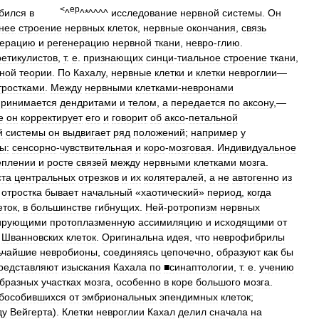
<
ер
убился
в
^
^*^^^^
исследование
нервной
системы
.
Он
нее
строение
нервных
клеток
,
нервные
окончания
,
связь
нерацию
и
регенерацию
нервной
ткани
,
невро
-
глию
.
ретикулистов
,
т
.
е
.
признающих
синци
-
тиальное
строение
ткани
,
ной
теории
.
По
Кахалу
,
нервные
клетки
и
клетки
невроглии
—
тростками
.
Между
нервными
клетками
-
невронами
принимается
дендритами
и
телом
,
а
передается
по
аксону
,—
е
он
корректирует
его
и
говорит
об
аксо
-
петальной
й
системы
он
выдвигает
ряд
положений
;
например
у
ы:
сенсорно
-
чувствительная
и
коро
-
мозговая
.
Индивидуальное
еплении
и
росте
связей
между
нервными
клетками
мозга
.
ста
центральных
отрезков
и
их
колятералей
,
а
не
автогенно
из
отростка
бывает
начальный
«
хаотический
»
период
,
когда
еток
,
в
большинстве
гибнущих
.
Ней
-
ротропизм
нервных
вирующими
протоплазменную
ассимиляцию
и
исходящими
от
Шванновских
клеток
.
Оригинальна
идея
,
что
неврофибрилы
ьчайшие
невробионы
,
соединяясь
цепочечно
,
образуют
как
бы
редставляют
изыскания
Кахала
по
■синаптологии
,
т
.
е
.
учению
бразных
участках
мозга
,
особенно
в
коре
большого
мозга
.
бособившихся
от
эмбриональных
эпендимных
клеток
;
ду
Вейгерта
).
Клетки
невроглии
Кахал
делил
сначала
на