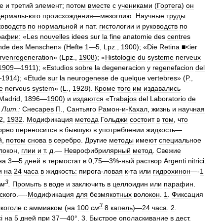
е
и
третий
элемент
;
потом
вместе
с
учениками
(
Гортега
)
он
дермалы
-
юго
происхождения
—
мезоглию
.
Научные
труды
ководств
по
нормальной
и
пат
.
гистологии
и
руководств
по
рафии:
«
Les
nouvelles
idees
sur
la
fine
anatomie
des
centres
inde
des
Menschen
» (
Hefte
1
—
5
,
Lpz
.,
1900
); «
Die
Retina
■
<
ier
rvenregeneration
» (
Lpz
.,
1908
); «
Histologie
du
systeme
nerveux
1909
—
1911
); «
Estudios
sobre
la
degeneracion
у
regenefacion
del
—
1914
); «
Etude
sur
la
neurogenese
de
quelque
vertebres
» (
P
.,
e
nervous
system
» (
L
.,
1928
).
Кроме
того
им
издавались
Madrid
,
1896
—
1900
)
и
издаются
«
Trabajos
del
Laboratorio
de
.
Лит
.
:
Снесарев
П
.,
Сантьяго
Рамон
-
и
-
Кахал
,
жизнь
и
научная
2
,
1932
.
Модификация
метода
Гольджи
состоит
в
том
,
что
орно
переносится
в
бывшую
в
употреблении
жидкость
—
й
,
потом
снова
в
серебро
.
Другие
методы
имеют
специальное
локон
,
глии
и
т
.
д
.—
Неврофибрилярный
метод
.
Свежие
на
3
—
5
дней
в
термостат
в
0
,
75
—
3
%-
ный
раствор
Argenti
nitrici
.
и
на
24
часа
в
жидкость:
пирога
-
ловая
к
-
та
или
гидрохинон
—-
1
3
см
.
Промыть
в
воде
и
заключить
в
целлоидин
или
парафин
.
ского
.—-
Модификация
для
безмякотных
волокон
.
1
.
Фиксация
3
коголе
с
аммиаком
(
на
100
см
8
капель
)—
24
часа
.
2
.
ci
на
5
дней
при
37
—
40
°.
3
.
Быстрое
ополаскивание
в
дест
.