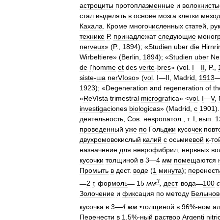
астроциты
протоплазменные
и
волокнисты
стал
выделять
в
основе
мозга
клетки
мезо
Кахала
.
Кроме
многочисленных
статей
,
ру
технике
Р
.
принадлежат
следующие
моног
nerveux
» (
P
.,
1894
); «
Studien
uber
die
Hirnr
Wirbeltiere
» (
Berlin
,
1894
); «
Studien
uber
Ne
de
l
'
homme
et
des
verte
-
bres
» (
vol
.
I
—
II
,
P
.,
siste
-
ша
nerVІoso
» (
vol
.
I
—
II
,
Madrid
,
1913
1923
); «
Degeneration
and
regeneration
of
th
«
ReVІsta
trimestral
micrografica
» <
vol
.
I
—
V
,
investigaciones
biologicas
» (
Madrid
,
с
1901
)
деятельность
,
Сов
.
невропатол
.,
т
.
I
,
вып
.
1
проведенный
уже
по
Гольджи
кусочек
повт
двухромовокислый
калий
с
осьмиевой
к
-
то
назначение
для
неврофибрил
,
нервных
во
кусочки
толщиной
в
3
—
4
мм
помещаются
Промыть
в
дест
.
воде
(
1
минута
);
перенест
3
—
2
г
,
формоль
—
15
мм
,
дест
.
вода
—
100
Золочение
и
фиксация
по
методу
Белынов
кусочка
в
3
—
4
мм
•
толщиной
в
96
%-
ном
ал
Перенести
в
1
.
5
%-
ный
раствор
Argenti
nitri