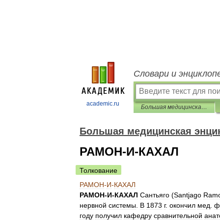
Словари и энциклоп
academic.ru
Большая медицинская энциклопедия
Большая медицинская энци
РАМОН-И-КАХАЛ
Толкование
РАМОН
-
И
-
КАХАЛ
РАМОН
-
И
-
КАХАЛ
Сантьяго
(
Santjago
Ram
нервной
системы
.
В
1873
г
.
окончил
мед
.
ф
году
получил
кафедру
сравнительной
анат