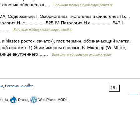
верхностью обращена к …
Большая медицинская энциклопедия
Содержание: I. Эмбриогенез, гистогенез и филогенез Н.с. .
ология Н. с................ 525 IV. Патология Н.с................. 54? I.
 е.… …
Большая медицинская энциклопедия
 и blastos росток, зачаток), гист. термин, обозначающий клетки,
ной системе. 1) Этим именем впервые В. Мюллер (W. Mflller,
 границе внутреннего… …
Большая медицинская энциклопедия
ка
,
Реклама на сайте
18+
omla,
Drupal,
WordPress, MODx.