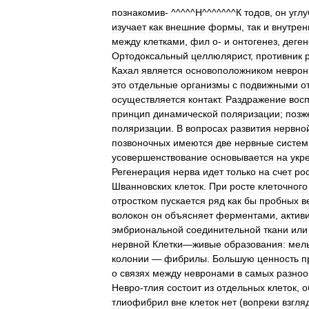
познакомив
- ^^^^^
Н
^^^^^^^
К
тодов
,
он
угл
изучает
как
внешние
формы
,
так
и
внутрен
между
клетками
,
фил
о
-
и
онтогенез
,
деге
Ортодоксальный
целлюлярист
,
противник
Кахал
является
основоположником
неврон
это
отдельные
организмы
с
подвижными
о
осуществляется
контакт
.
Раздражение
вос
принцип
динамической
поляризации
;
позж
поляризации
.
В
вопросах
развития
нервно
позвоночных
имеются
две
нервные
систем
усовершенствование
основывается
на
укр
Регенерация
нерва
идет
только
на
счет
ро
Шванновских
клеток
.
При
росте
клеточного
отростком
пускается
ряд
как
бы
пробных
в
волокон
он
объясняет
ферментами
,
акти
эмбриональной
соединительной
ткани
или
нервной
Клетки
—
живые
образования:
мел
колонии
—
фибрилы
.
Большую
ценность
п
о
связях
между
невронами
в
самых
разноо
Невро
-
тлия
состоит
из
отдельных
клеток
,
о
тлиофибрил
вне
клеток
нет
(
вопреки
взгля