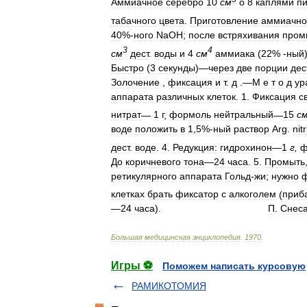
Аммиачное
серебро
10
см
о
8
каплями
п
табачного
цвета
.
Приготовление
аммиачно
40
%-
ного
NaOH
;
после
встряхивания
пром
3
4
см
дест
.
воды
и
4
см
аммиака
(
22
% -
ный
Быстро
(
3
секунды
)—
через
две
порции
дес
Золочение
,
фиксация
и
т
.
д
.—
М
е
т
о
д
ур
аппарата
различных
клеток
.
1
.
Фиксация
с
нитрат
—
1
г
,
формоль
нейтральный
—
15
с
воде
положить
в
1
,
5
%-
ный
раствор
Arg
.
nitr
дест
.
воде
.
4
.
Редукция:
гидрохинон
—
1
г
,
ф
До
коричневого
тона
—
24
часа
.
5
.
Промыть
ретикулярного
аппарата
Гольд
-
жи
;
нужно
ф
клетках
брать
фиксатор
с
алкоголем
(
приб
—
24
часа
).
П
.
Снес
Большая
медицинская
энциклопедия
.
1970
.
Игры ⚽
Поможем написать курсовую
РАМИКОТОМИЯ