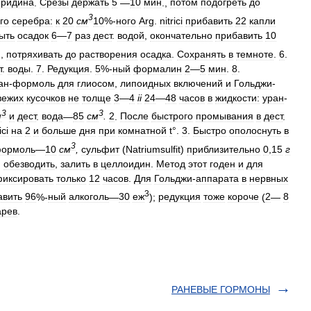
иридина
.
Срезы
держать
5
—
10
мин
.,
потом
подогреть
до
3
го
серебра:
к
20
см
10
%-
ного
Arg
.
nitrici
прибавить
22
капли
ыть
осадок
6
—
7
раз
дест
.
водой
,
окончательно
прибавить
10
),
потряхивать
до
растворения
осадка
.
Сохранять
в
темноте
.
6
.
т
.
воды
.
7
.
Редукция
.
5
%-
ный
формалин
2
—
5
мин
.
8
.
ан
-
формоль
для
глиосом
,
липоидных
включений
и
Гольджи
-
вежих
кусочков
не
толще
3
—
4
ii
24
—
48
часов
в
жидкости:
уран
-
3
3
м
и
дест
.
вода
—
85
см
.
2
.
После
быстрого
промывания
в
дест
.
ici
на
2
и
больше
дня
при
комнатной
t
°.
3
.
Быстро
ополоснуть
в
3
ормоль
—
10
см
,
сульфит
(
Natriumsulfit
)
приблизительно
0
,
15
г
,
обезводить
,
залить
в
целлоидин
.
Метод
этот
годен
и
для
иксировать
только
12
часов
.
Для
Гольджи
-
аппарата
в
нервных
3
авить
96
%-
ный
алкоголь
—
30
еж
);
редукция
тоже
короче
(
2
—
8
арев
.
РАНЕВЫЕ ГОРМОНЫ